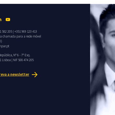
1 582 205
|
+351 969 123 413
da chamada para a rede móvel
l)
npar.pt
epública, Nº 6 - 7º Esq.
1 Lisboa | NIF 508 474 205
reva a newsletter