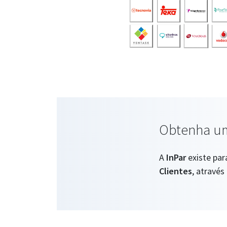
Obtenha um
A
InPar
existe par
Clientes
, atravé