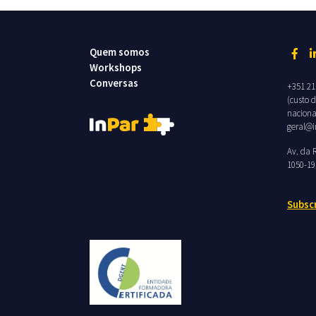
Quem somos
Workshops
Conversas
+351 21
(custo 
naciona
geral@i
Av. da R
1050-19
Subsc