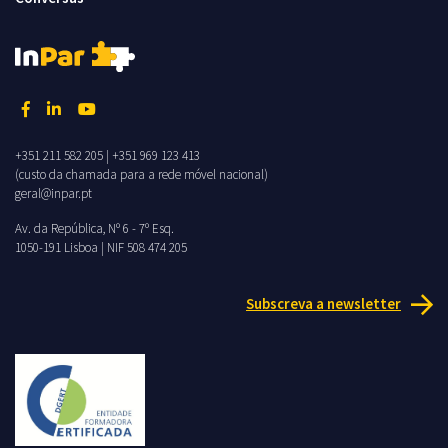
+351 211 582 205
|
+351 969 123 413
(custo da chamada para a rede móvel nacional)
geral@inpar.pt
Av. da República, Nº 6 - 7º Esq.
1050-191 Lisboa | NIF 508 474 205
Subscreva a newsletter