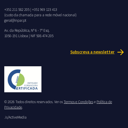
+351 211 582 205
|
+351 969 123 413
(custo da chamada para a rede móvel nacional)
geral@inpar.pt
Av. da República, Nº 6 - 7º Esq.
1050-191 Lisboa | NIF 508 474 205
Subscreva a newsletter
© 2026 Todos direitos reservados. Ver os
Termos e Condições
e
Política de
Privacidade
.
.is/ActiveMedia