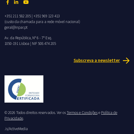
+351 211 582 205
|
+351 969 123 413
(custo da chamada para a rede móvel nacional)
geral@inpar.pt
Av. da República, Nº 6 - 7º Esq.
1050-191 Lisboa | NIF 508 474 205
Subscreva a newsletter
© 2026 Todos direitos reservados. Ver os
Termos e Condições
e
Política de
Privacidade
.
.is/ActiveMedia