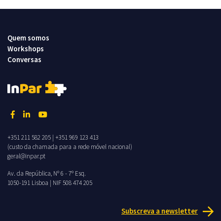
Quem somos
Workshops
Conversas
+351 211 582 205
|
+351 969 123 413
(custo da chamada para a rede móvel nacional)
geral@inpar.pt
Av. da República, Nº 6 - 7º Esq.
1050-191 Lisboa | NIF 508 474 205
Subscreva a newsletter