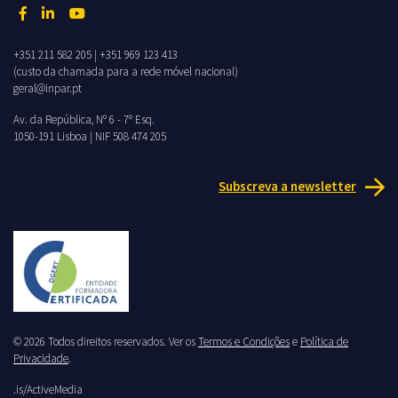
+351 211 582 205
|
+351 969 123 413
(custo da chamada para a rede móvel nacional)
geral@inpar.pt
Av. da República, Nº 6 - 7º Esq.
1050-191 Lisboa | NIF 508 474 205
Subscreva a newsletter
© 2026 Todos direitos reservados. Ver os
Termos e Condições
e
Política de
Privacidade
.
.is/ActiveMedia