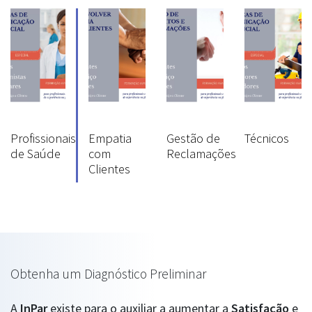
Profissionais
Empatia
Gestão de
Técnicos
de Saúde
com
Reclamações
Clientes
Obtenha um Diagnóstico Preliminar
A
InPar
existe para o auxiliar a aumentar a
Satisfação
e